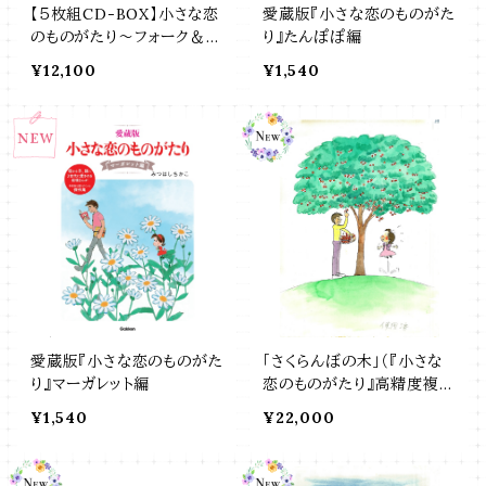
【５枚組CD-BOX】小さな恋
愛蔵版『小さな恋のものがた
のものがたり～フォーク＆ニ
り』たんぽぽ編
ューミュージック BEST～
¥12,100
¥1,540
愛蔵版『小さな恋のものがた
「さくらんぼの木」（『小さな
り』マーガレット編
恋のものがたり』高精度複製
画）
¥1,540
¥22,000