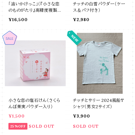
「追いかけっこ」（『小さな恋
チッチの白雪パウダー（ケー
のものがたり』高精度複製
ス＆パフ付き）
画）
¥16,500
¥2,980
小さな恋の塩石けん（さくら
チッチとサリー 2024風船T
んぼ果実パウダー入り）
シャツ（男女2サイズ）
¥1,500
¥3,900
SOLD OUT
SOLD OUT
25%OFF